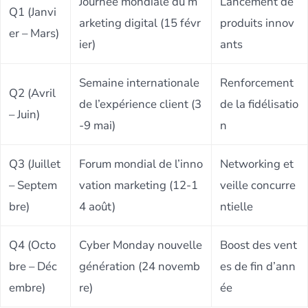
Journée mondiale du m
Lancement de
Q1 (Janvi
arketing digital (15 févr
produits innov
er – Mars)
ier)
ants
Semaine internationale
Renforcement
Q2 (Avril
de l’expérience client (3
de la fidélisatio
– Juin)
-9 mai)
n
Q3 (Juillet
Forum mondial de l’inno
Networking et
– Septem
vation marketing (12-1
veille concurre
bre)
4 août)
ntielle
Q4 (Octo
Cyber Monday nouvelle
Boost des vent
bre – Déc
génération (24 novemb
es de fin d’ann
embre)
re)
ée