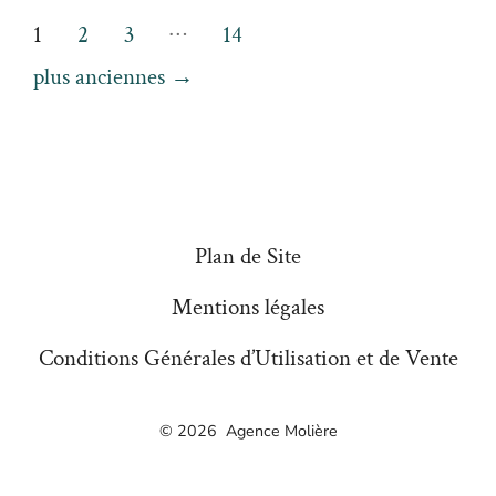
Pagination
…
1
2
3
14
des
plus anciennes
→
publications
Plan de Site
Mentions légales
Conditions Générales d’Utilisation et de Vente
© 2026
Agence Molière