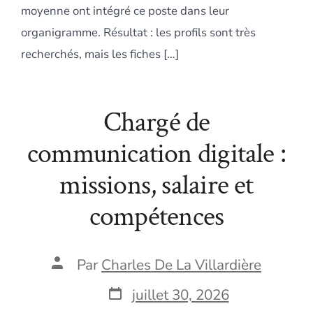
moyenne ont intégré ce poste dans leur
organigramme. Résultat : les profils sont très
recherchés, mais les fiches […]
Chargé de
communication digitale :
missions, salaire et
compétences
Auteur
Par
Charles De La Villardière
de
la
Date
juillet 30, 2026
publication
de