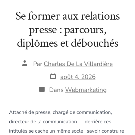
Se former aux relations
presse : parcours,
diplômes et débouchés
Auteur
Par
Charles De La Villardière
de
la
Date
août 4, 2026
publication
de
publication
Catégories
Dans
Webmarketing
Attaché de presse, chargé de communication,
directeur de la communication — derrière ces
intitulés se cache un même socle : savoir construire