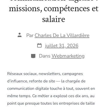
missions, compétences et
salaire
Auteur
Par
Charles De La Villardière
de
la
Date
juillet 31, 2026
publication
de
publication
Catégories
Dans
Webmarketing
Réseaux sociaux, newsletters, campagnes
d’influence, refonte de site — la chargée de
communication digitale touche à tout, souvent en
même temps. Ce métier a explosé ces dix ans, au
point que presque toutes les entreprises de taille