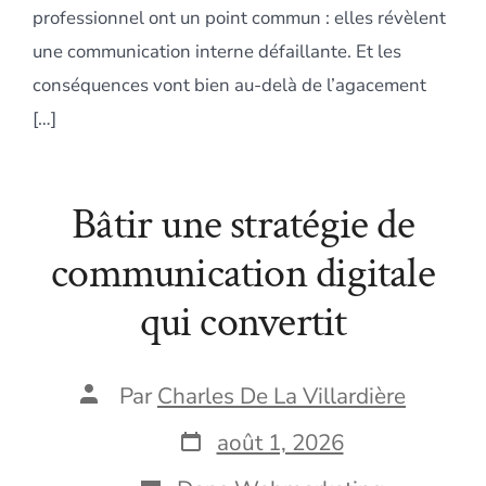
professionnel ont un point commun : elles révèlent
une communication interne défaillante. Et les
conséquences vont bien au-delà de l’agacement
[…]
Bâtir une stratégie de
communication digitale
qui convertit
Auteur
Par
Charles De La Villardière
de
la
Date
août 1, 2026
publication
de
publication
Catégories