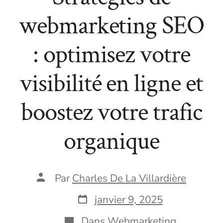
webmarketing SEO
: optimisez votre
visibilité en ligne et
boostez votre trafic
organique
Auteur
Par
Charles De La Villardière
de
la
Date
janvier 9, 2025
publication
de
publication
Catégories
Dans
Webmarketing