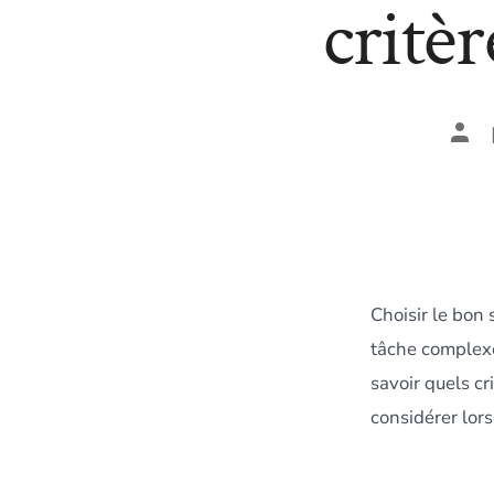
critè
Aut
de
la
publ
Choisir le bon
tâche complexe
savoir quels cr
considérer lor