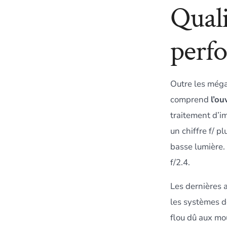
Quali
perf
Outre les mégap
comprend
l’ou
traitement d’i
un chiffre f/ p
basse lumière.
f/2.4.
Les dernières 
les systèmes 
flou dû aux mo