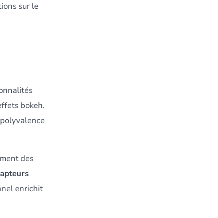
ions sur le
ionnalités
effets bokeh.
 polyvalence
ement des
capteurs
nel enrichit