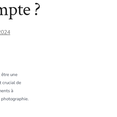
mpte ?
2024
 être une
 crucial de
éments à
a photographie.