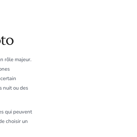
oto
n rôle majeur.
hones
 certain
 nuit ou des
les qui peuvent
de choisir un