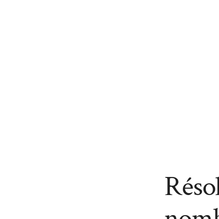
Résol
nomb