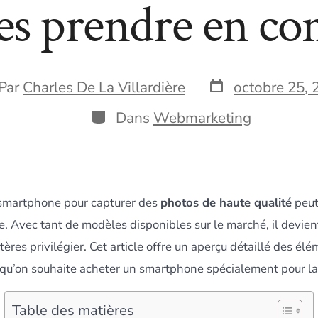
res prendre en co
Date
eur
Par
Charles De La Villardière
octobre 25, 
de
publication
Catégories
Dans
Webmarketing
ication
 smartphone pour capturer des
photos de haute qualité
peut
. Avec tant de modèles disponibles sur le marché, il devient
itères privilégier. Cet article offre un aperçu détaillé des él
squ’on souhaite acheter un smartphone spécialement pour l
Table des matières