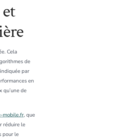
 et
ière
ée. Cela
algorithmes de
(indiquée par
 performances en
x qu’une de
-mobile.fr
, que
 réduire le
 pour le