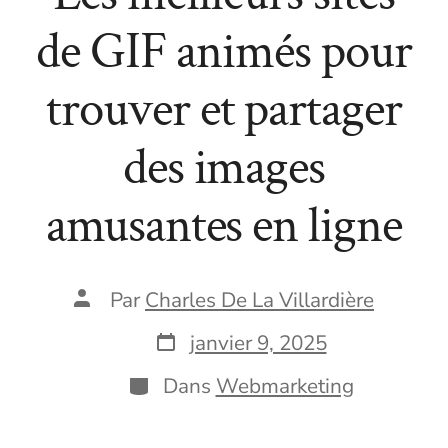
de GIF animés pour
trouver et partager
des images
amusantes en ligne
Auteur
Par
Charles De La Villardière
de
la
Date
janvier 9, 2025
publication
de
publication
Catégories
Dans
Webmarketing