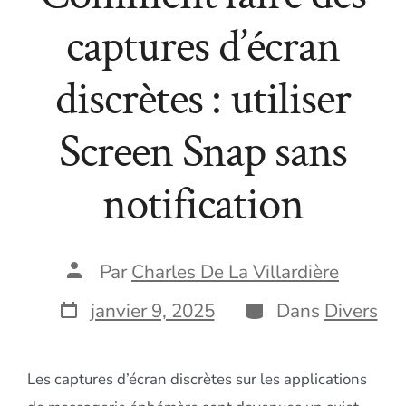
captures d’écran
discrètes : utiliser
Screen Snap sans
notification
Auteur
Par
Charles De La Villardière
de
la
Date
Catégories
janvier 9, 2025
Dans
Divers
publication
de
publication
Les captures d’écran discrètes sur les applications