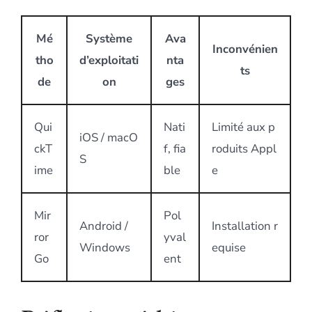
Mé
Système
Ava
Inconvénien
tho
d’exploitati
nta
ts
de
on
ges
Qui
Nati
Limité aux p
iOS / macO
ckT
f, fia
roduits Appl
S
ime
ble
e
Mir
Pol
Android /
Installation r
ror
yval
Windows
equise
Go
ent