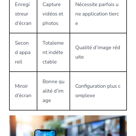
Enregi
Capture
Nécessite parfois u
streur
vidéos et
ne application tierc
d’écran
photos
e
Secon
Totaleme
Qualité d’image réd
d appa
nt indéte
uite
reil
ctable
Bonne qu
Miroir
Configuration plus c
alité d’im
d’écran
omplexe
age