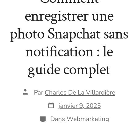
enregistrer une
photo Snapchat sans
notification : le
guide complet
Auteur
Par
Charles De La Villardière
de
la
Date
janvier 9, 2025
publication
de
publication
Catégories
Dans
Webmarketing